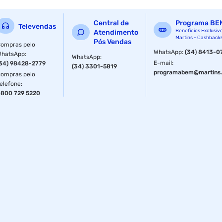
Central de
Programa BE
Televendas
Benefícios Exclusiv
Atendimento
Martins - Cashback
Pós Vendas
ompras pelo
WhatsApp
:
(34) 8413-0
WhatsApp
:
WhatsApp
:
E-mail
:
34) 98428-2779
(34) 3301-5819
programabem@martins.
ompras pelo
elefone
:
800 729 5220