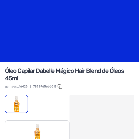
Óleo Capilar Dabelle Mágico Hair Blend de Óleos
45ml
gamaes_16425
|
7898965666613