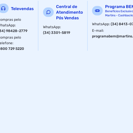
Central de
Programa BE
Televendas
Benefícios Exclusiv
Atendimento
Martins - Cashback
Pós Vendas
ompras pelo
WhatsApp
:
(34) 8413-0
WhatsApp
:
WhatsApp
:
E-mail
:
34) 98428-2779
(34) 3301-5819
programabem@martins.
ompras pelo
elefone
:
800 729 5220