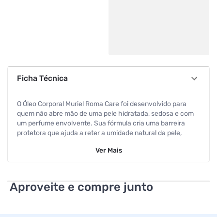
Ficha Técnica
O Óleo Corporal Muriel Roma Care foi desenvolvido para
quem não abre mão de uma pele hidratada, sedosa e com
um perfume envolvente. Sua fórmula cria uma barreira
protetora que ajuda a reter a umidade natural da pele,
sendo o aliado perfeito para combater o ressecamento,
Ver
Mais
especialmente após o banho. Com uma fragrância
inspirada na elegância e sofisticação, a linha Roma Care
deixa um aroma delicado e marcante que dura por muito
mais tempo. Sua textura leve é de fácil absorção,
Aproveite e compre junto
proporcionando um brilho saudável e um toque aveludado
sem deixar a pele excessivamente pegajosa.