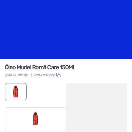
Óleo Muriel Romã Care 150Ml
gamaes_1811385
|
7896279129138