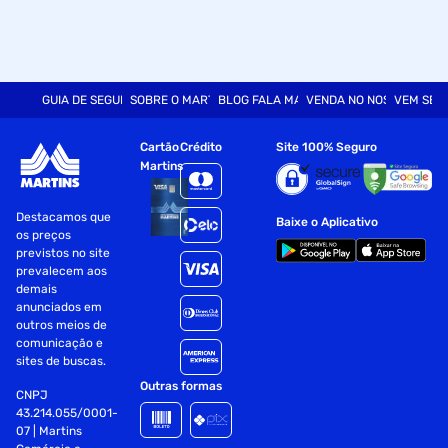
GUIA DE SEGURANÇA
SOBRE O MARTINS
BLOG FALA MART
VENDA NO NOSSO SITE
VEM SER
Cartão
Crédito
Site 100% Seguro
Martins
Destacamos que
Baixe o Aplicativo
os preços
previstos no site
prevalecem aos
demais
anunciados em
outros meios de
comunicação e
sites de buscas.
Outras formas
CNPJ
43.214.055/0001-
07 | Martins