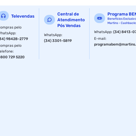
Maciez e combate à porosidade
Central de
Programa BE
Televendas
Controle de frizz por 48h
Benefícios Exclusiv
Atendimento
Martins - Cashback
Pós Vendas
ompras pelo
Vegano e sem testes em animais
WhatsApp
:
(34) 8413-0
WhatsApp
:
WhatsApp
:
E-mail
:
34) 98428-2779
(34) 3301-5819
Indicado para maiores de 12 anos
programabem@martins.
ompras pelo
elefone
:
Uso diário
800 729 5220
Uso versátil: finalizador, pré-shampoo, protetor térmico
Fornecedor:Salon Line