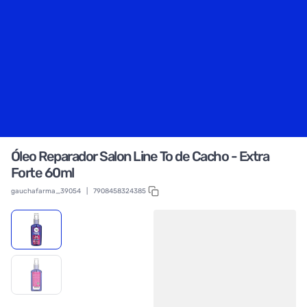
Óleo Reparador Salon Line To de Cacho - Extra
Forte 60ml
gauchafarma_39054
|
7908458324385