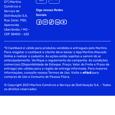
07 | Martins
Comércio e
Booster no creme para pentear ou gelatina: com os cabelos
Siga nossas Redes
Serviço de
limpos e úmidos, misture o óleo ao finalizador, aplique
Sociais
Distribuição S.A.
mecha a mecha e finalize como preferir
Rua Jataí, 1150,
Aparecida,
Fornecedor: Cimex Dist Salon Line
Uberlândia / MG -
CEP 38400 - 632
Especificações
*O Cashback é válido para produtos vendidos e entregues pelo Martins.
Linha
Definição Cachos Ostentação
Para resgatar o cashback o cliente deve baixar o App Martins Atacado
Online e realizar o cadastro. As ações estão sujeitas a saírem do ar
antecipadamente. Verifique o regulamento da campanha. As condições
Tipo de Cabelo
Cachos
comerciais (Disponibilidade de Estoque, Preço, Valor do Frete e Prazo de
entrega) são válidas para a região de entrega informada. Para maiores
informações, consulte nossos Termos de Uso. Visite o
eFácil
para
Tratamento
Proteção Termica
compras de Uso e Consumo de Pessoa Física.
© Copyright 2021 Martins Comércio e Serviço de Distribuição S.A. - Todos
os direitos reservados