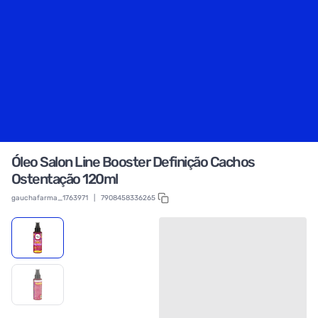
Óleo Salon Line Booster Definição Cachos
Ostentação 120ml
gauchafarma_1763971
|
7908458336265