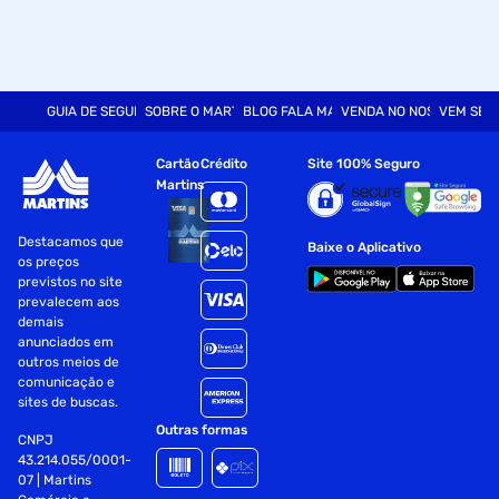
Benefícios:
Selamento
Brilho
GUIA DE SEGURANÇA
SOBRE O MARTINS
BLOG FALA MART
VENDA NO NOSSO SITE
VEM SER
Finalização
Cartão
Crédito
Site 100% Seguro
Perfumação
Martins
Modo de Uso:
Destacamos que
Baixe o Aplicativo
os preços
Com o cabelo seco ou úmido, aplique algumas gotas do óleo
previstos no site
de tratamento na palma das mãos e espalhe bem do
prevalecem aos
comprimento às pontas
demais
anunciados em
Finalize como preferir
outros meios de
comunicação e
Sem enxágue
sites de buscas.
Outras formas
Etapas de Uso:
CNPJ
43.214.055/0001-
07 | Martins
Lavagem