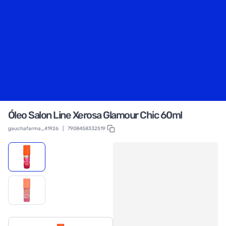
Óleo Salon Line Xerosa Glamour Chic 60ml
gauchafarma_41926
|
7908458332519