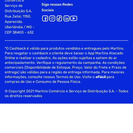
Comércio e
Siga nossas Redes
Serviço de
Tratamento
Sociais
Distribuição S.A.
Rua Jataí, 1150,
Finalização
Aparecida,
Uberlândia / MG -
Estilização
CEP 38400 - 632
Fornecedor: Cimex Dist Salon Line
*O Cashback é válido para produtos vendidos e entregues pelo Martins.
Especificações
Para resgatar o cashback o cliente deve baixar o App Martins Atacado
Online e realizar o cadastro. As ações estão sujeitas a saírem do ar
antecipadamente. Verifique o regulamento da campanha. As condições
Tipo de Cabelo
Ondulado, Cacheado e Crespo
comerciais (Disponibilidade de Estoque, Preço, Valor do Frete e Prazo de
entrega) são válidas para a região de entrega informada. Para maiores
informações, consulte nossos Termos de Uso. Visite o
eFácil
para
Tratamento
Selamento
compras de Uso e Consumo de Pessoa Física.
© Copyright 2021 Martins Comércio e Serviço de Distribuição S.A. - Todos
os direitos reservados