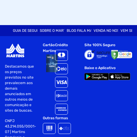
GUIA DE SEGURANÇA
SOBRE O MARTINS
BLOG FALA MART
VENDA NO NOSSO SITE
VEM SER
Cartão
Crédito
Site 100% Seguro
Martins
Destacamos que
Baixe o Aplicativo
os preços
previstos no site
prevalecem aos
demais
anunciados em
outros meios de
comunicação e
sites de buscas.
Outras formas
CNPJ
43.214.055/0001-
07 | Martins