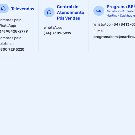
Central de
Programa BE
Televendas
Benefícios Exclusiv
Atendimento
Martins - Cashback
Pós Vendas
ompras pelo
WhatsApp
:
(34) 8413-0
WhatsApp
:
WhatsApp
:
E-mail
:
34) 98428-2779
(34) 3301-5819
programabem@martins.
ompras pelo
elefone
:
800 729 5220