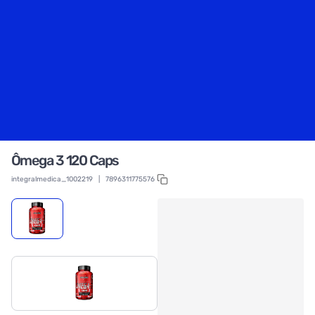
Ômega 3 120 Caps
integralmedica_1002219
|
7896311775576