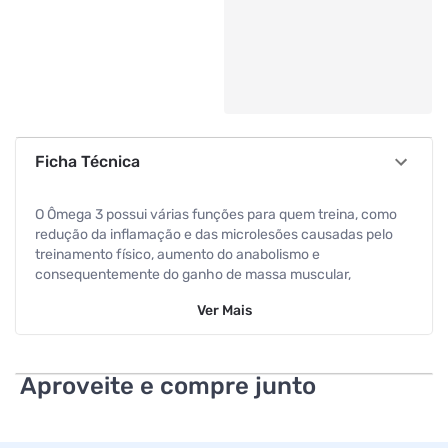
Ficha Técnica
O Ômega 3 possui várias funções para quem treina, como
redução da inflamação e das microlesões causadas pelo
treinamento físico, aumento do anabolismo e
consequentemente do ganho de massa muscular,
diminuição do estresse oxidativo, melhora do perfil lipídico
Ver
Mais
(diminuição do colesterol ruim e aumento do colesterol
bom), entre outros benefícios. Conhecida como uma fonte
de gordura "boa", a suplementação com Ômega 3 vai muito
além da performance esportiva, pois ao melhorar nosso
Aproveite e compre junto
perfil lipídico, também diminui o risco de doenças
cardiovasculares.