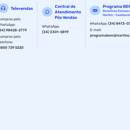
Central de
Programa BE
Televendas
Benefícios Exclusiv
Atendimento
Martins - Cashback
Pós Vendas
ompras pelo
WhatsApp
:
(34) 8413-0
WhatsApp
:
WhatsApp
:
E-mail
:
34) 98428-2779
(34) 3301-5819
programabem@martins.
ompras pelo
elefone
:
800 729 5220