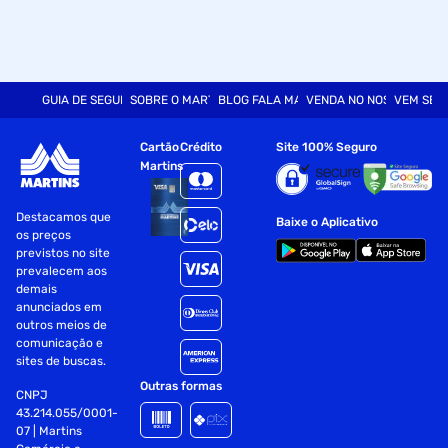
GUIA DE SEGURANÇA
SOBRE O MARTINS
BLOG FALA MART
VENDA NO NOSSO SITE
VEM SER
Cartão
Crédito
Site 100% Seguro
Martins
Destacamos que
Baixe o Aplicativo
os preços
previstos no site
prevalecem aos
demais
anunciados em
outros meios de
comunicação e
sites de buscas.
Outras formas
CNPJ
43.214.055/0001-
07 | Martins