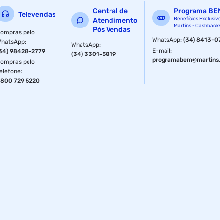
Central de
Programa BE
Televendas
Benefícios Exclusiv
Atendimento
Martins - Cashback
Pós Vendas
ompras pelo
WhatsApp
:
(34) 8413-0
WhatsApp
:
WhatsApp
:
E-mail
:
34) 98428-2779
(34) 3301-5819
programabem@martins.
ompras pelo
elefone
:
800 729 5220