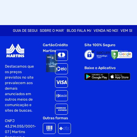
GUIA DE SEGURANÇA
SOBRE O MARTINS
BLOG FALA MART
VENDA NO NOSSO SITE
VEM SER
Cartão
Crédito
Site 100% Seguro
Martins
Destacamos que
Baixe o Aplicativo
os preços
previstos no site
prevalecem aos
demais
anunciados em
outros meios de
comunicação e
sites de buscas.
Outras formas
CNPJ
43.214.055/0001-
07 | Martins