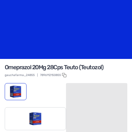
Omeprazol 20Mg 28Cps Teuto (Teutozol)
gauchafarma_24855
|
7896112150855