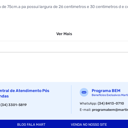
 de 75cm.a pa possui largura de 26 centimetros e 30 centimetros d e 
Ver
Mais
ntral de Atendimento Pós
Programa BEM
Benefícios Exclusivos Mart
ndas
WhatsApp
:
(34) 8413-0710
:
(34) 3301-5819
E-mail
:
programabem@martin
BLOG FALA MART
VENDA NO NOSSO SITE