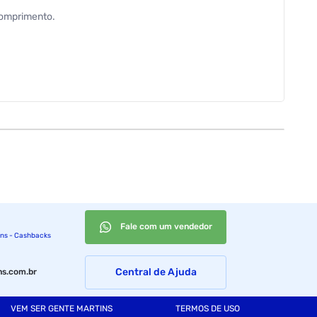
comprimento.
Fale com um vendedor
ins - Cashbacks
Central de Ajuda
s.com.br
VEM SER GENTE MARTINS
TERMOS DE USO