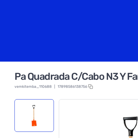
Pa Quadrada C/Cabo N3 Y Fa
vemkitemba_110688
|
17898586138756