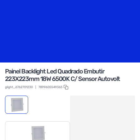
Painel Backlight Led Quadrado Embutir
223X223mm 18W 6500K C/ Sensor Autovolt
glight_6762701230
|
7899605549365