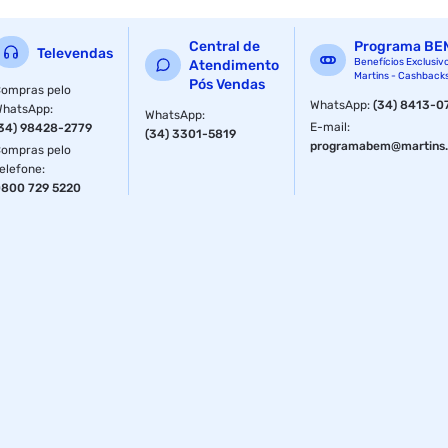
Central de
Programa BE
Televendas
Benefícios Exclusiv
Atendimento
Martins - Cashback
Pós Vendas
ompras pelo
WhatsApp
:
(34) 8413-0
WhatsApp
:
WhatsApp
:
E-mail
:
34) 98428-2779
(34) 3301-5819
programabem@martins.
ompras pelo
elefone
:
800 729 5220