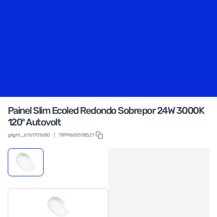
Painel Slim Ecoled Redondo Sobrepor 24W 3000K
120º Autovolt
glight_6761701680
|
7899605518521