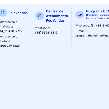
Central de
Programa BE
Televendas
Benefícios Exclusiv
Atendimento
Martins - Cashback
Pós Vendas
ompras pelo
WhatsApp
:
(34) 8413-0
WhatsApp
:
WhatsApp
:
E-mail
:
34) 98428-2779
(34) 3301-5819
programabem@martins.
ompras pelo
elefone
:
800 729 5220