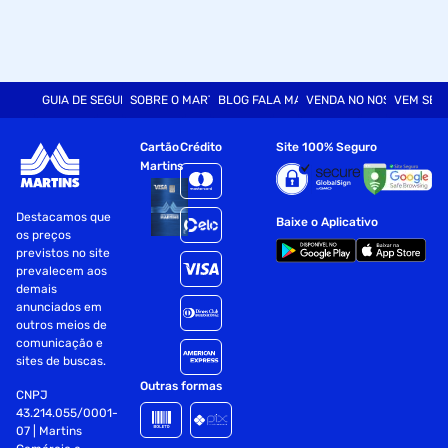
GUIA DE SEGURANÇA
SOBRE O MARTINS
BLOG FALA MART
VENDA NO NOSSO SITE
VEM SER
Cartão
Crédito
Site 100% Seguro
Martins
Destacamos que
Baixe o Aplicativo
os preços
previstos no site
prevalecem aos
demais
anunciados em
outros meios de
comunicação e
sites de buscas.
Outras formas
CNPJ
43.214.055/0001-
07 | Martins