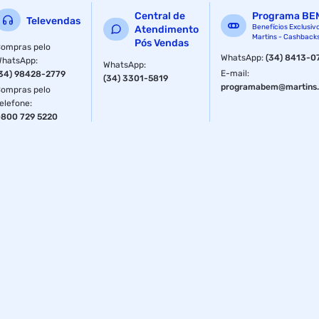
Central de
Programa BE
Televendas
Benefícios Exclusiv
Atendimento
Martins - Cashback
Pós Vendas
ompras pelo
WhatsApp
:
(34) 8413-0
WhatsApp
:
WhatsApp
:
E-mail
:
34) 98428-2779
(34) 3301-5819
programabem@martins.
ompras pelo
elefone
:
800 729 5220