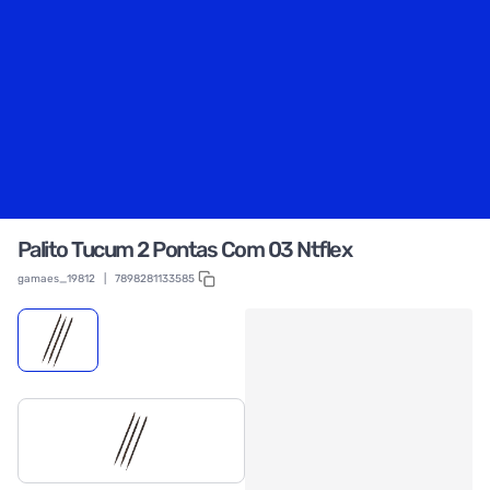
Palito Tucum 2 Pontas Com 03 Ntflex
gamaes_19812
|
7898281133585