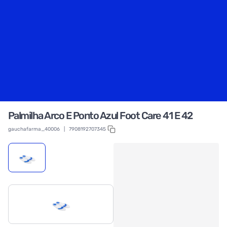
Palmilha Arco E Ponto Azul Foot Care 41 E 42
gauchafarma_40006
|
7908192707345