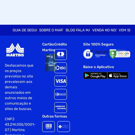
GUIA DE SEGURANÇA
SOBRE O MARTINS
BLOG FALA MART
VENDA NO NOSSO SITE
VEM SER
Cartão
Crédito
Site 100% Seguro
Martins
Destacamos que
Baixe o Aplicativo
os preços
previstos no site
prevalecem aos
demais
anunciados em
outros meios de
comunicação e
sites de buscas.
Outras formas
CNPJ
43.214.055/0001-
07 | Martins