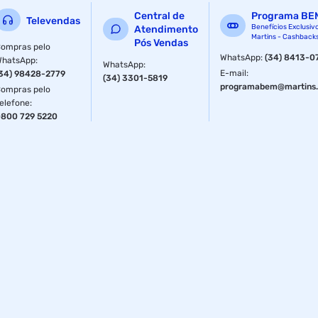
Central de
Programa BE
Televendas
Benefícios Exclusiv
Atendimento
Martins - Cashback
Pós Vendas
ompras pelo
WhatsApp
:
(34) 8413-0
WhatsApp
:
WhatsApp
:
E-mail
:
34) 98428-2779
(34) 3301-5819
programabem@martins.
ompras pelo
elefone
:
800 729 5220