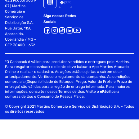
43.214.055/0001-
07 | Martins
Pesos:
Comércio e
Siga nossas Redes
Serviço de
Peso Líquido: 2,100 kg
Sociais
Distribuição S.A.
Rua Jataí, 1150,
Peso Bruto: 2,420 kg
Aparecida,
Uberlândia / MG -
Garantia: 1 Ano (Ofertada pelo fornecedor)
CEP 38400 - 632
Fornecedor: Tramontina
*O Cashback é válido para produtos vendidos e entregues pelo Martins.
Especificações
Para resgatar o cashback o cliente deve baixar o App Martins Atacado
Online e realizar o cadastro. As ações estão sujeitas a saírem do ar
antecipadamente. Verifique o regulamento da campanha. As condições
Material
Alumínio
comerciais (Disponibilidade de Estoque, Preço, Valor do Frete e Prazo de
entrega) são válidas para a região de entrega informada. Para maiores
informações, consulte nossos Termos de Uso. Visite o
eFácil
para
Revestimento
Antiaderente
compras de Uso e Consumo de Pessoa Física.
© Copyright 2021 Martins Comércio e Serviço de Distribuição S.A. - Todos
os direitos reservados
Garantia
1 Ano
Tipo de Panela
Panela de Pressão