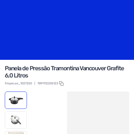
Panela de Pressão Tramontina Vancouver Grafite
6,0 Litros
friopecas_1027250
|
7891112205123