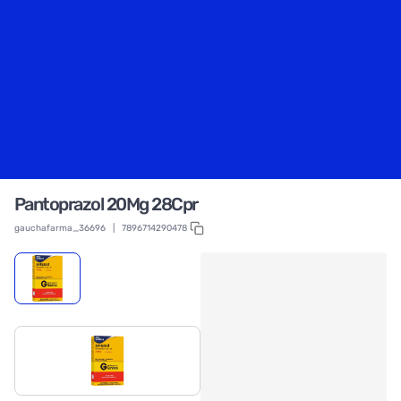
Pantoprazol 20Mg 28Cpr
gauchafarma_36696
|
7896714290478