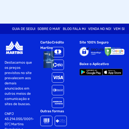
GUIA DE SEGURANÇA
SOBRE O MARTINS
BLOG FALA MART
VENDA NO NOSSO SITE
VEM SER
Cartão
Crédito
Site 100% Seguro
Martins
Destacamos que
Baixe o Aplicativo
os preços
previstos no site
prevalecem aos
demais
anunciados em
outros meios de
comunicação e
sites de buscas.
Outras formas
CNPJ
43.214.055/0001-
07 | Martins