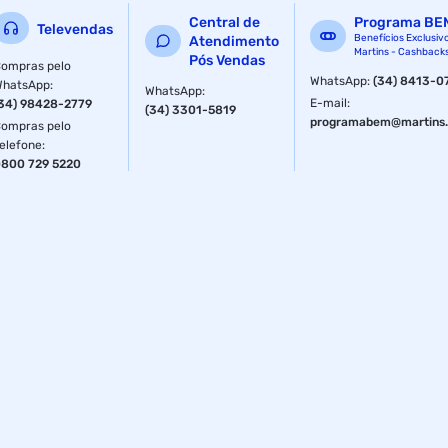
Central de
Programa BE
Televendas
Benefícios Exclusiv
Atendimento
Martins - Cashback
Pós Vendas
ompras pelo
WhatsApp
:
(34) 8413-0
WhatsApp
:
WhatsApp
:
E-mail
:
34) 98428-2779
(34) 3301-5819
programabem@martins.
ompras pelo
elefone
:
800 729 5220