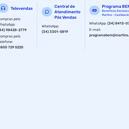
Central de
Programa BE
Televendas
Benefícios Exclusiv
Atendimento
Martins - Cashback
Pós Vendas
ompras pelo
WhatsApp
:
(34) 8413-0
WhatsApp
:
WhatsApp
:
E-mail
:
34) 98428-2779
(34) 3301-5819
programabem@martins.
ompras pelo
elefone
:
800 729 5220