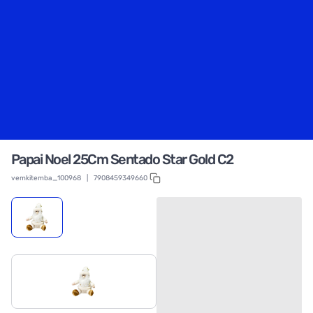
Papai Noel 25Cm Sentado Star Gold C2
vemkitemba_100968
|
7908459349660