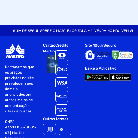
GUIA DE SEGURANÇA
SOBRE O MARTINS
BLOG FALA MART
VENDA NO NOSSO SITE
VEM SER
Cartão
Crédito
Site 100% Seguro
Martins
Destacamos que
Baixe o Aplicativo
os preços
previstos no site
prevalecem aos
demais
anunciados em
outros meios de
comunicação e
sites de buscas.
Outras formas
CNPJ
43.214.055/0001-
07 | Martins