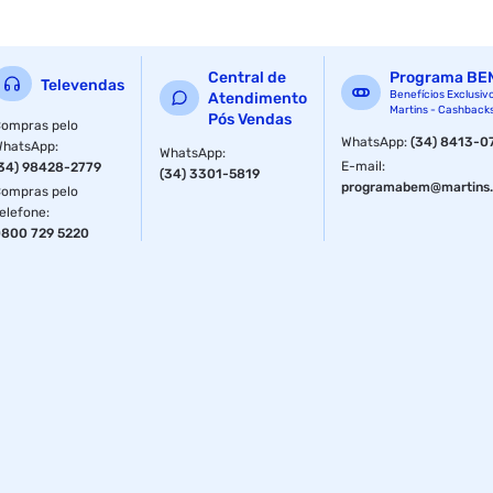
Central de
Programa BE
Televendas
Benefícios Exclusiv
Atendimento
Martins - Cashback
Pós Vendas
ompras pelo
WhatsApp
:
(34) 8413-0
WhatsApp
:
WhatsApp
:
E-mail
:
34) 98428-2779
(34) 3301-5819
programabem@martins.
ompras pelo
elefone
:
800 729 5220