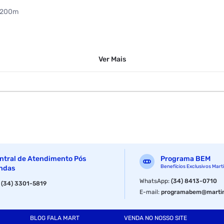
2x200m
Ver
Mais
ntral de Atendimento Pós
Programa BEM
Benefícios Exclusivos Mart
ndas
WhatsApp
:
(34) 8413-0710
:
(34) 3301-5819
E-mail
:
programabem@martin
BLOG FALA MART
VENDA NO NOSSO SITE