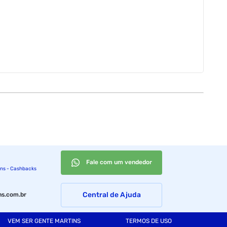
Fale com um vendedor
ins - Cashbacks
Central de Ajuda
s.com.br
VEM SER GENTE MARTINS
TERMOS DE USO