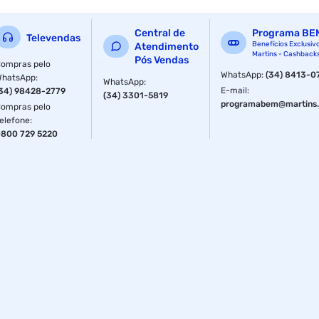
Central de
Programa BE
Televendas
Benefícios Exclusiv
Atendimento
Martins - Cashback
Pós Vendas
ompras pelo
WhatsApp
:
(34) 8413-0
WhatsApp
:
WhatsApp
:
E-mail
:
34) 98428-2779
(34) 3301-5819
programabem@martins.
ompras pelo
elefone
:
800 729 5220