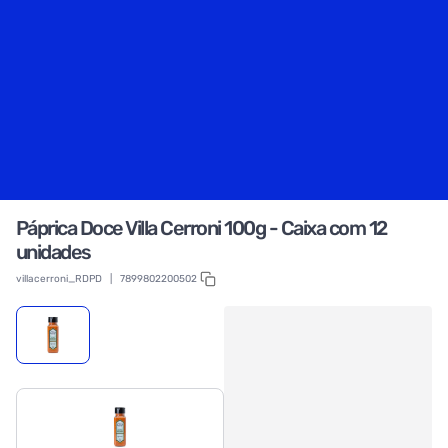
Páprica Doce Villa Cerroni 100g - Caixa com 12
unidades
villacerroni_RDPD
|
7899802200502