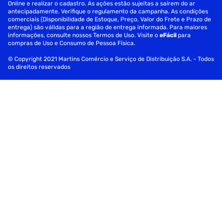
Online e realizar o cadastro. As ações estão sujeitas a saírem do ar
antecipadamente. Verifique o regulamento da campanha. As condições
comerciais (Disponibilidade de Estoque, Preço, Valor do Frete e Prazo de
entrega) são válidas para a região de entrega informada. Para maiores
informações, consulte nossos Termos de Uso. Visite o
eFácil
para
compras de Uso e Consumo de Pessoa Física.
© Copyright 2021 Martins Comércio e Serviço de Distribuição S.A. - Todos
os direitos reservados