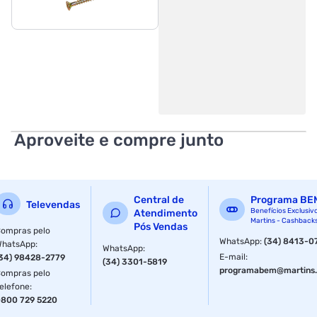
Aproveite e compre junto
Central de
Programa BE
Televendas
Benefícios Exclusiv
Atendimento
Martins - Cashback
Pós Vendas
ompras pelo
WhatsApp
:
(34) 8413-0
WhatsApp
:
WhatsApp
:
E-mail
:
34) 98428-2779
(34) 3301-5819
programabem@martins.
ompras pelo
elefone
:
800 729 5220