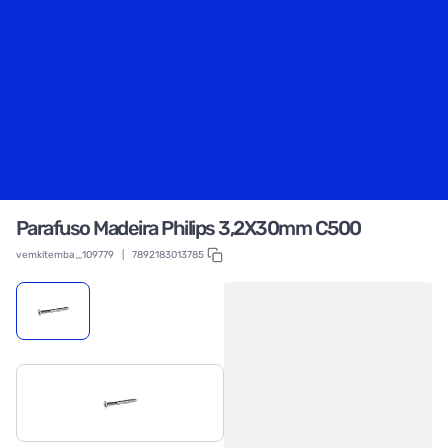
Parafuso Madeira Philips 3,2X30mm C500
vemkitemba_109779
|
7892183013785