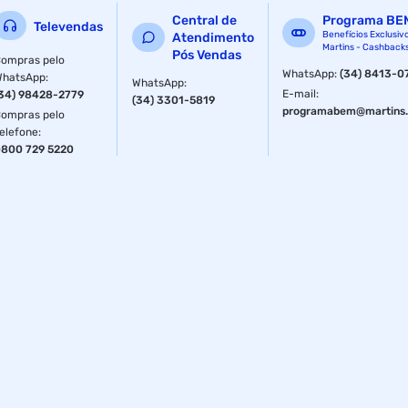
Central de
Programa BE
Televendas
Benefícios Exclusiv
Atendimento
Martins - Cashback
Pós Vendas
ompras pelo
WhatsApp
:
(34) 8413-0
WhatsApp
:
WhatsApp
:
E-mail
:
34) 98428-2779
(34) 3301-5819
programabem@martins.
ompras pelo
elefone
:
800 729 5220