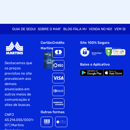
GUIA DE SEGURANÇA
SOBRE O MARTINS
BLOG FALA MART
VENDA NO NOSSO SITE
VEM SER
Cartão
Crédito
Site 100% Seguro
Martins
Destacamos que
Baixe o Aplicativo
os preços
previstos no site
prevalecem aos
demais
anunciados em
outros meios de
comunicação e
sites de buscas.
Outras formas
CNPJ
43.214.055/0001-
07 | Martins