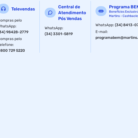
Central de
Programa BE
Televendas
Benefícios Exclusiv
Atendimento
Martins - Cashback
Pós Vendas
ompras pelo
WhatsApp
:
(34) 8413-0
WhatsApp
:
WhatsApp
:
E-mail
:
34) 98428-2779
(34) 3301-5819
programabem@martins.
ompras pelo
elefone
:
800 729 5220