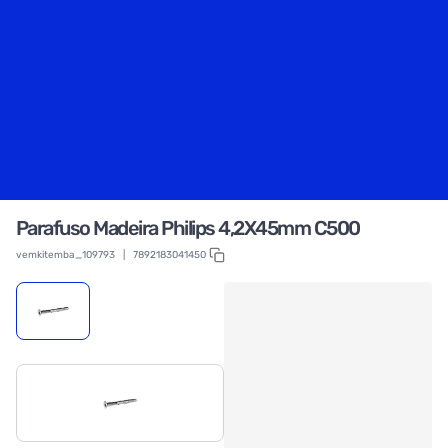
Parafuso Madeira Philips 4,2X45mm C500
vemkitemba_109793
|
7892183041450