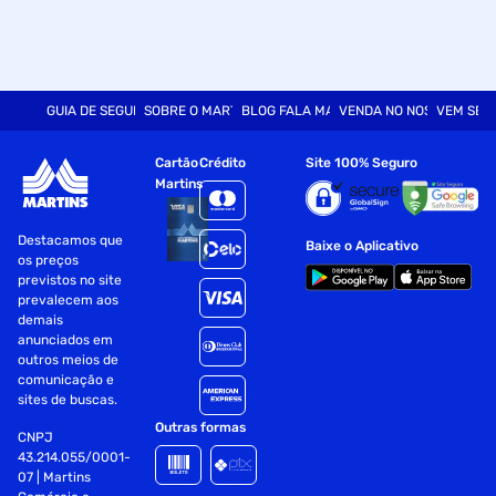
GUIA DE SEGURANÇA
SOBRE O MARTINS
BLOG FALA MART
VENDA NO NOSSO SITE
VEM SER
Cartão
Crédito
Site 100% Seguro
Martins
Destacamos que
Baixe o Aplicativo
os preços
previstos no site
prevalecem aos
demais
anunciados em
outros meios de
comunicação e
sites de buscas.
Outras formas
CNPJ
43.214.055/0001-
07 | Martins