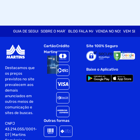
GUIA DE SEGURANÇA
SOBRE O MARTINS
BLOG FALA MART
VENDA NO NOSSO SITE
VEM SER
Cartão
Crédito
Site 100% Seguro
Martins
Destacamos que
Baixe o Aplicativo
os preços
previstos no site
prevalecem aos
demais
anunciados em
outros meios de
comunicação e
sites de buscas.
Outras formas
CNPJ
43.214.055/0001-
07 | Martins