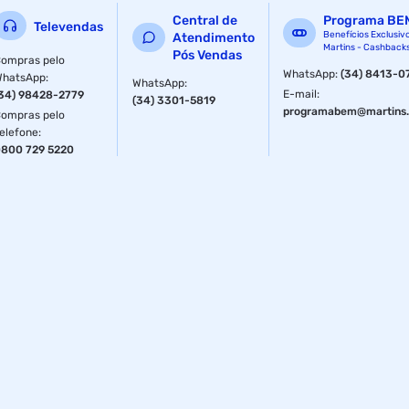
Central de
Programa BE
Televendas
Benefícios Exclusiv
Atendimento
Martins - Cashback
Pós Vendas
ompras pelo
WhatsApp
:
(34) 8413-0
WhatsApp
:
WhatsApp
:
E-mail
:
34) 98428-2779
(34) 3301-5819
programabem@martins.
ompras pelo
elefone
:
800 729 5220