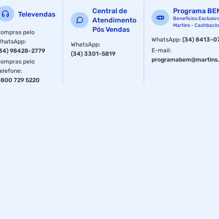
Central de
Programa BE
Televendas
Benefícios Exclusiv
Atendimento
Martins - Cashback
Pós Vendas
ompras pelo
WhatsApp
:
(34) 8413-0
WhatsApp
:
WhatsApp
:
E-mail
:
34) 98428-2779
(34) 3301-5819
programabem@martins.
ompras pelo
elefone
:
800 729 5220