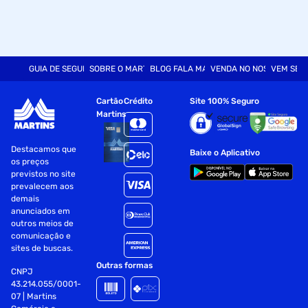
GUIA DE SEGURANÇA
SOBRE O MARTINS
BLOG FALA MART
VENDA NO NOSSO SITE
VEM SER
Cartão
Crédito
Site 100% Seguro
Martins
Destacamos que
Baixe o Aplicativo
os preços
previstos no site
prevalecem aos
demais
anunciados em
outros meios de
comunicação e
sites de buscas.
Outras formas
CNPJ
43.214.055/0001-
07 | Martins