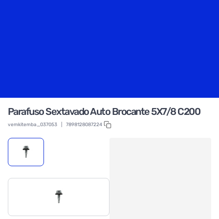
Parafuso Sextavado Auto Brocante 5X7/8 C200
vemkitemba_037053
|
7898128087224