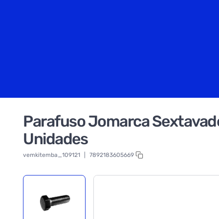
Parafuso Jomarca Sextavado
Unidades
vemkitemba_109121
|
7892183605669