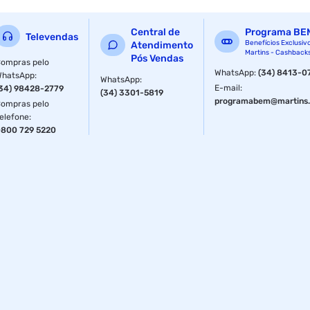
Central de
Programa BE
Televendas
Benefícios Exclusiv
Atendimento
Martins - Cashback
Pós Vendas
ompras pelo
WhatsApp
:
(34) 8413-0
WhatsApp
:
WhatsApp
:
E-mail
:
34) 98428-2779
(34) 3301-5819
programabem@martins.
ompras pelo
elefone
:
800 729 5220