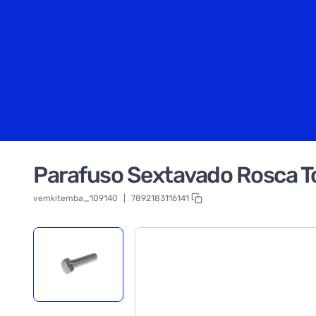
Parafuso Sextavado Rosca T
vemkitemba_109140
|
7892183116141