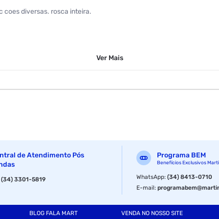
 coes diversas. rosca inteira.
Ver
Mais
ntral de Atendimento Pós
Programa BEM
Benefícios Exclusivos Mart
ndas
WhatsApp
:
(34) 8413-0710
:
(34) 3301-5819
E-mail
:
programabem@martin
BLOG FALA MART
VENDA NO NOSSO SITE