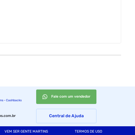
Fale com um vendedor
ins - Cashbacks
Central de Ajuda
s.com.br
VEM SER GENTE MARTINS
TERMOS DE USO