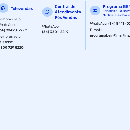
Central de
Programa BE
Televendas
Benefícios Exclusiv
Atendimento
Martins - Cashback
Pós Vendas
ompras pelo
WhatsApp
:
(34) 8413-0
WhatsApp
:
WhatsApp
:
E-mail
:
34) 98428-2779
(34) 3301-5819
programabem@martins.
ompras pelo
elefone
:
800 729 5220