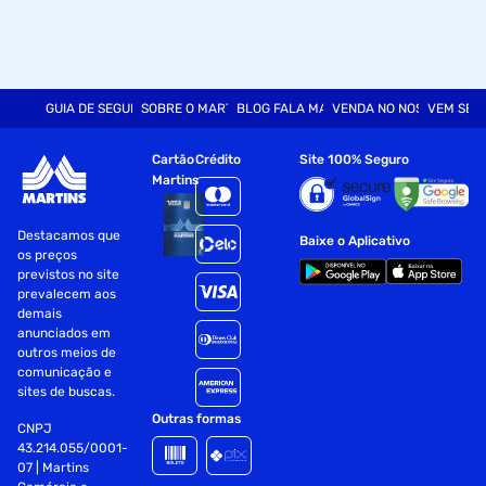
GUIA DE SEGURANÇA
SOBRE O MARTINS
BLOG FALA MART
VENDA NO NOSSO SITE
VEM SER
Cartão
Crédito
Site 100% Seguro
Martins
Destacamos que
Baixe o Aplicativo
os preços
previstos no site
prevalecem aos
demais
anunciados em
outros meios de
comunicação e
sites de buscas.
Outras formas
CNPJ
43.214.055/0001-
07 | Martins