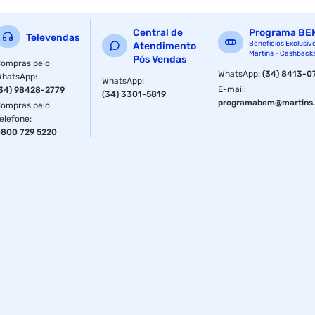
Central de
Programa BE
Televendas
Benefícios Exclusiv
Atendimento
Martins - Cashback
Pós Vendas
ompras pelo
WhatsApp
:
(34) 8413-0
WhatsApp
:
WhatsApp
:
E-mail
:
34) 98428-2779
(34) 3301-5819
programabem@martins.
ompras pelo
elefone
:
800 729 5220