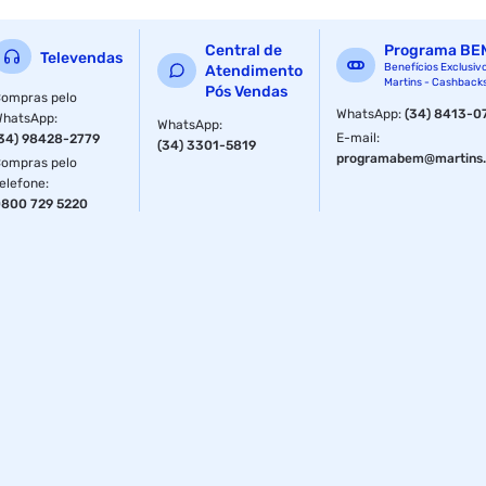
Central de
Programa BE
Televendas
Benefícios Exclusiv
Atendimento
Martins - Cashback
Pós Vendas
ompras pelo
WhatsApp
:
(34) 8413-0
WhatsApp
:
WhatsApp
:
E-mail
:
34) 98428-2779
(34) 3301-5819
programabem@martins.
ompras pelo
elefone
:
800 729 5220