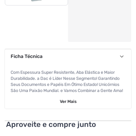
Ficha Técnica
Com Espessura Super Resistente, Aba Elástica e Maior
Durabilidade. a Dac é Líder Nesse Segmento! Garantindo
Seus Documentos e Papéis Em Ótimo Estado! Unicórnios
São Uma Paixão Mundial. e Vamos Combinar a Gente Ama!
Com Certificado 008206/2013 - Ocp 006... Pasta Aba
Ver
Mais
Elástica Ofício - Com Lombo de 4cm, Cor Fume - Linha
Vision - Feito Com Material Resistente de Polipropileno.
Aproveite e compre junto