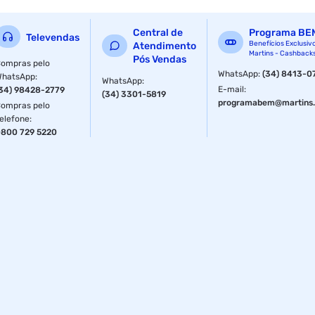
Central de
Programa BE
Televendas
Benefícios Exclusiv
Atendimento
Martins - Cashback
Pós Vendas
ompras pelo
WhatsApp
:
(34) 8413-0
WhatsApp
:
WhatsApp
:
E-mail
:
34) 98428-2779
(34) 3301-5819
programabem@martins.
ompras pelo
elefone
:
800 729 5220