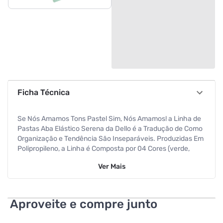
Ficha Técnica
Se Nós Amamos Tons Pastel Sim, Nós Amamos! a Linha de
Pastas Aba Elástico Serena da Dello é a Tradução de Como
Organização e Tendência São Inseparáveis. Produzidas Em
Polipropileno, a Linha é Composta por 04 Cores (verde,
Azul, Rosa e Lilás) Em Tom Pastel, Aquelas Que Parecem
Ver
Mais
Marshmallow! e Com 05 Opções de Lombadas: Ofício, 2cm,
3cm, 4cm e 5,5cm.
Aproveite e compre junto