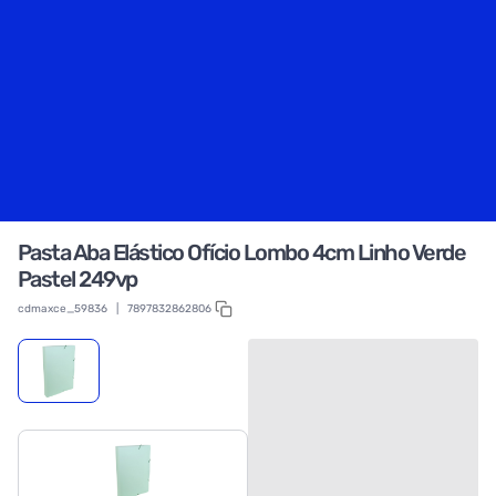
Pasta Aba Elástico Ofício Lombo 4cm Linho Verde
Pastel 249vp
cdmaxce_59836
|
7897832862806