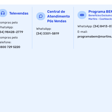
Central de
Programa BE
Televendas
Benefícios Exclusiv
Atendimento
Martins - Cashback
Pós Vendas
ompras pelo
WhatsApp
:
(34) 8413-0
WhatsApp
:
WhatsApp
:
E-mail
:
34) 98428-2779
(34) 3301-5819
programabem@martins.
ompras pelo
elefone
:
800 729 5220