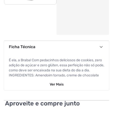
Ficha Técnica
É ela, a Braba! Com pedacinhos deliciosos de cookies, zero
adição de açúcar e zero glúten, essa perfeição não só pode,
como deve ser encaixada na sua dieta do dia a dia.
INGREDIENTES: Amendoim torrado, creme de chocolate
branco (óleo vegetal, leite em pó desnatado, gordura
Ver
Mais
vegetal, manteiga de cacau, sal, edulcorante: maltitol,
emulsificantes: lecitina de soja, mono e diglicerídeos de
ácidos graxos e polirricinoleato de poliglicerol e
aromatizante sintético idêntico ao natural), cookies cacau
Aproveite e compre junto
sem adição de açúcar e glúten, whey protein sabor
baunilha, sal e edulcorantes: xilitol, sucralose e