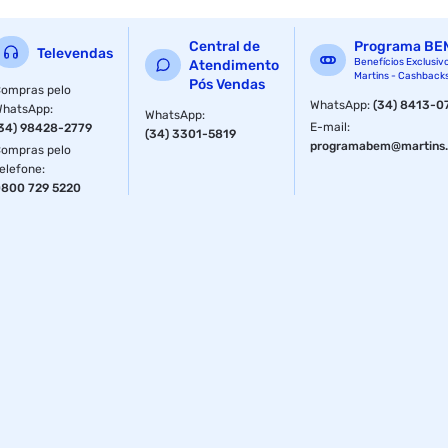
acessulfame de potássio. NÃO CONTÉM GLÚTEN. CONTÉM
LACTOSE.ALÉRGICOS: CONTÉM AMENDOIM, DERIVADOS
Central de
Programa BE
DE LEITE E SOJA. PODE CONTER AVELÃ, CASTANHA DE
Televendas
Benefícios Exclusiv
Atendimento
CAJU, CASTANHA DO PARÁ, AVEIA (SEM GLÚTEN) E
Martins - Cashback
Pós Vendas
AMÊNDOA.
ompras pelo
WhatsApp
:
(34) 8413-0
WhatsApp
:
WhatsApp
:
E-mail
:
34) 98428-2779
(34) 3301-5819
programabem@martins.
ompras pelo
elefone
:
800 729 5220