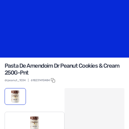
Pasta De Amendoim Dr Peanut Cookies & Cream
250G-Pnt
drpeanut_1034
|
618231410484