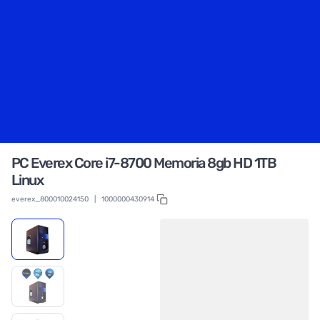
PC Everex Core i7-8700 Memoria 8gb HD 1TB
Linux
everex_800010024150
|
1000000430914