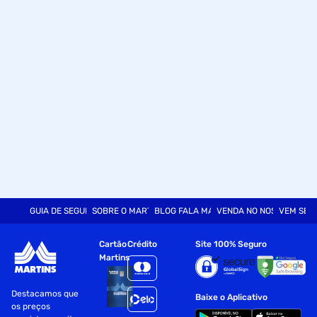
GUIA DE SEGURANÇA
SOBRE O MARTINS
BLOG FALA MART
VENDA NO NOSSO SITE
VEM SER
Cartão
Crédito
Site 100% Seguro
Martins
Destacamos que
Baixe o Aplicativo
os preços