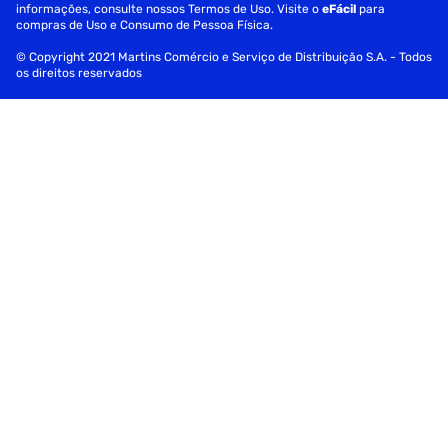
informações, consulte nossos Termos de Uso. Visite o
eFácil
para
compras de Uso e Consumo de Pessoa Física.
© Copyright 2021 Martins Comércio e Serviço de Distribuição S.A. - Todos
os direitos reservados