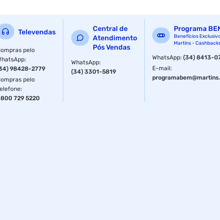
memoria : 8gb
Central de
Programa BE
Televendas
Benefícios Exclusiv
processador : core i5
Atendimento
Martins - Cashback
Pós Vendas
ompras pelo
sistema operacional : windows
WhatsApp
:
(34) 8413-0
WhatsApp
:
WhatsApp
:
E-mail
:
34) 98428-2779
(34) 3301-5819
garantia com o fabricante : 1 ano
programabem@martins.
ompras pelo
elefone
:
vga : 1
800 729 5220
wifi : nao
armazenamento ssd : 256gb
tipo de ssd : nvme
tecnologia da memoria : ddr5
frequencia da memoria : 4800 mhz
expansivel ate : 128gb