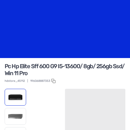
Pc Hp Elite Sff 600 G9 I5-13600/ 8gb/ 256gb Ssd/
Win 11 Pro
hdstore_45112
|
196068887353