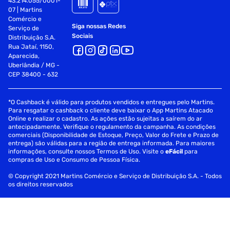
dimensao da embalagem (a / p / l) : 338.0mm / 308.0mm /
43.214.055/0001-
07 | Martins
100.0mm
Comércio e
Siga nossas Redes
Serviço de
ean : 196068887353
Sociais
Distribuição S.A.
Rua Jataí, 1150,
ncm : 84715010
Aparecida,
Uberlândia / MG -
peso do produto com embalagem : 5.04kg
CEP 38400 - 632
part number : 89c15la#ak4
*O Cashback é válido para produtos vendidos e entregues pelo Martins.
modelo : hp elite sff 600 g9
Para resgatar o cashback o cliente deve baixar o App Martins Atacado
Online e realizar o cadastro. As ações estão sujeitas a saírem do ar
antecipadamente. Verifique o regulamento da campanha. As condições
master : computadores e notebooks
comerciais (Disponibilidade de Estoque, Preço, Valor do Frete e Prazo de
entrega) são válidas para a região de entrega informada. Para maiores
grupo : desktops
informações, consulte nossos Termos de Uso. Visite o
eFácil
para
compras de Uso e Consumo de Pessoa Física.
subgrupo : unico
© Copyright 2021 Martins Comércio e Serviço de Distribuição S.A. - Todos
os direitos reservados
garantia com o seller: 7 dia/dias