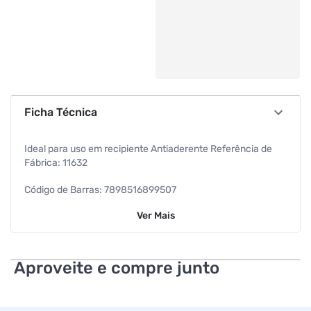
Ficha Técnica
Ideal para uso em recipiente Antiaderente Referência de
Fábrica: 11632
Código de Barras: 7898516899507
Ver
Mais
Dimensões: 7,0 x 5,5 x 30,0cm
Peso Líquido: 56 g
Aproveite e compre junto
Peso Bruto: 64 g
Especificações