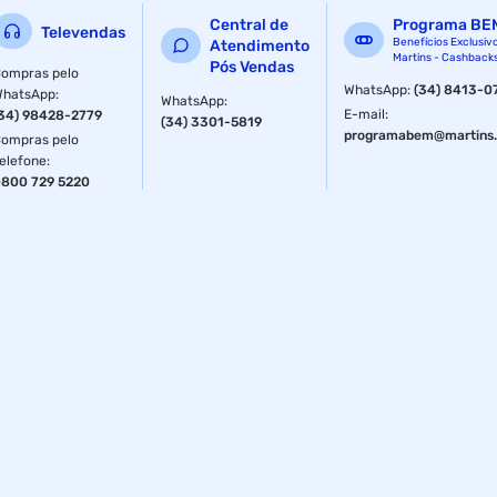
Material
Nylon
Central de
Programa BE
Televendas
Benefícios Exclusiv
Atendimento
Martins - Cashback
Pós Vendas
ompras pelo
Material
Nylon
WhatsApp
:
(34) 8413-0
WhatsApp
:
WhatsApp
:
E-mail
:
34) 98428-2779
(34) 3301-5819
programabem@martins.
ompras pelo
elefone
:
800 729 5220