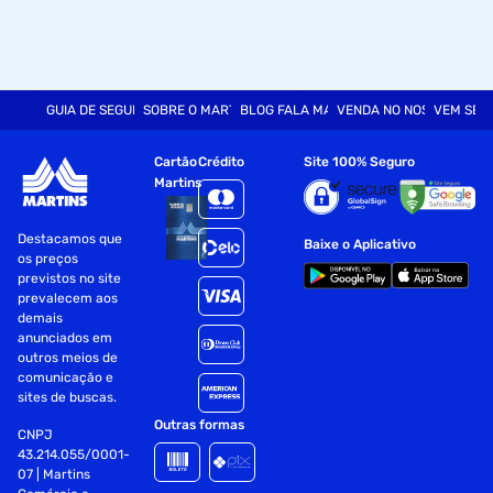
GUIA DE SEGURANÇA
SOBRE O MARTINS
BLOG FALA MART
VENDA NO NOSSO SITE
VEM SER
Cartão
Crédito
Site 100% Seguro
Martins
Destacamos que
Baixe o Aplicativo
os preços
previstos no site
prevalecem aos
demais
anunciados em
outros meios de
comunicação e
sites de buscas.
Outras formas
CNPJ
43.214.055/0001-
07 | Martins