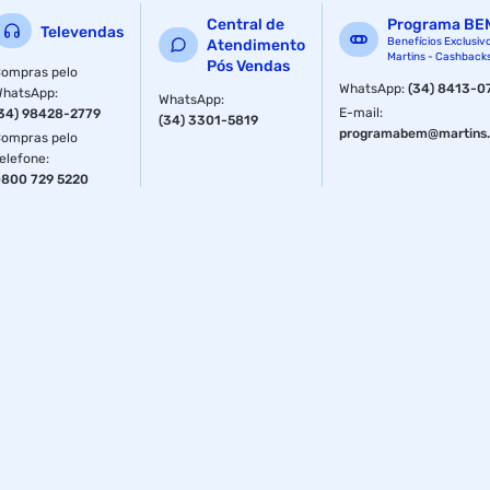
Central de
Programa BE
Televendas
Benefícios Exclusiv
Atendimento
Martins - Cashback
Pós Vendas
ompras pelo
WhatsApp
:
(34) 8413-0
WhatsApp
:
WhatsApp
:
E-mail
:
34) 98428-2779
(34) 3301-5819
programabem@martins.
ompras pelo
elefone
:
800 729 5220