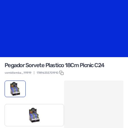
Pegador Sorvete Plastico 18Cm Picnic C24
vemkitemba_111919
|
17896355701910