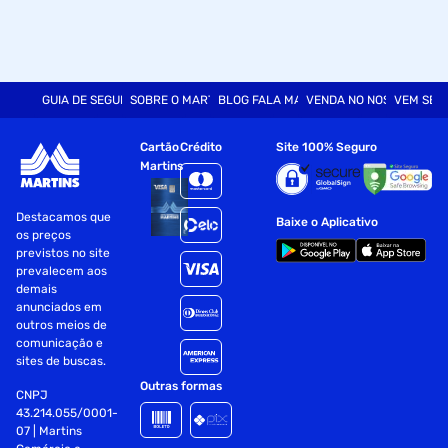
GUIA DE SEGURANÇA
SOBRE O MARTINS
BLOG FALA MART
VENDA NO NOSSO SITE
VEM SER
Cartão
Crédito
Site 100% Seguro
Martins
Destacamos que
Baixe o Aplicativo
os preços
previstos no site
prevalecem aos
demais
anunciados em
outros meios de
comunicação e
sites de buscas.
Outras formas
CNPJ
43.214.055/0001-
07 | Martins