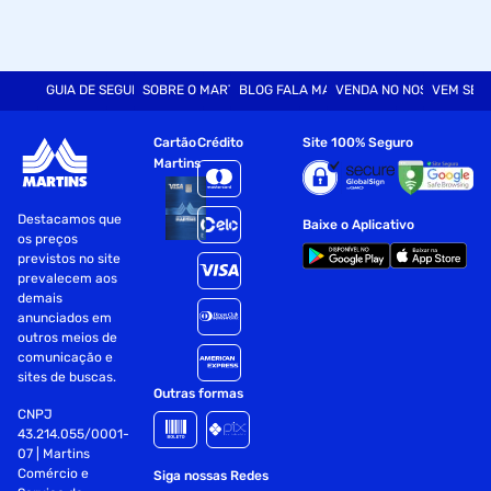
GUIA DE SEGURANÇA
SOBRE O MARTINS
BLOG FALA MART
VENDA NO NOSSO SITE
VEM SER
Cartão
Crédito
Site 100% Seguro
Martins
Destacamos que
Baixe o Aplicativo
os preços
previstos no site
prevalecem aos
demais
anunciados em
outros meios de
comunicação e
sites de buscas.
Outras formas
CNPJ
43.214.055/0001-
07 | Martins
Comércio e
Siga nossas Redes