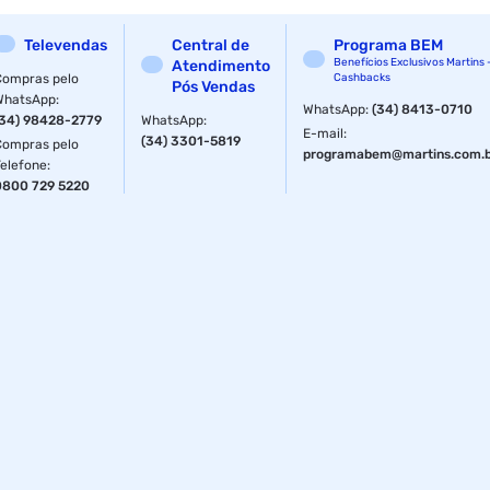
Televendas
Central de
Programa BEM
Benefícios Exclusivos Martins 
Atendimento
Compras pelo
Cashbacks
Pós Vendas
WhatsApp
:
WhatsApp
:
(34) 8413-0710
(34) 98428-2779
WhatsApp
:
E-mail
:
(34) 3301-5819
Compras pelo
programabem@martins.com.
Telefone
:
0800 729 5220