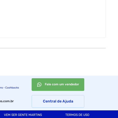
Fale com um vendedor
ins - Cashbacks
Central de Ajuda
s.com.br
VEM SER GENTE MARTINS
TERMOS DE USO