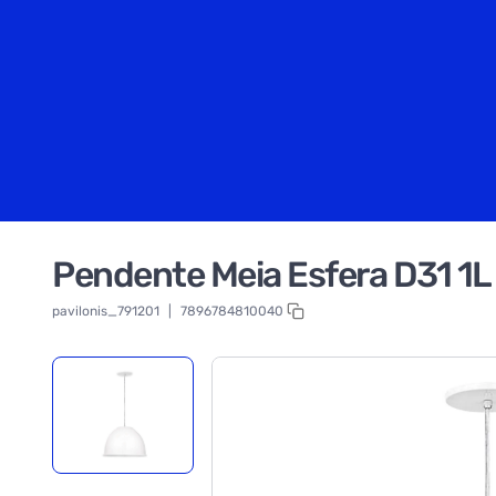
Pendente Meia Esfera D31 1
pavilonis_791201
|
7896784810040