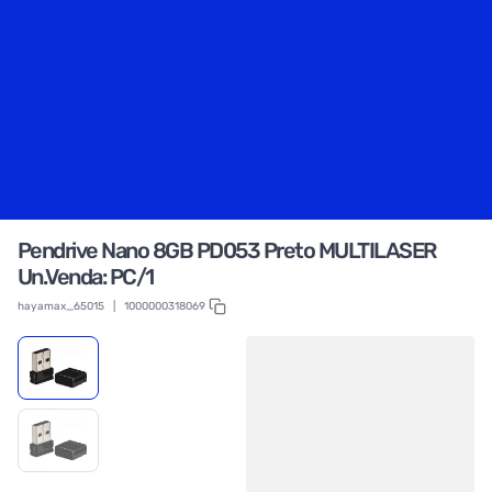
Pendrive Nano 8GB PD053 Preto MULTILASER
Un.Venda: PC/1
hayamax_65015
|
1000000318069