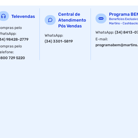
Central de
Programa BE
Televendas
Benefícios Exclusiv
Atendimento
Martins - Cashback
Pós Vendas
ompras pelo
WhatsApp
:
(34) 8413-0
WhatsApp
:
WhatsApp
:
E-mail
:
34) 98428-2779
(34) 3301-5819
programabem@martins.
ompras pelo
elefone
:
800 729 5220