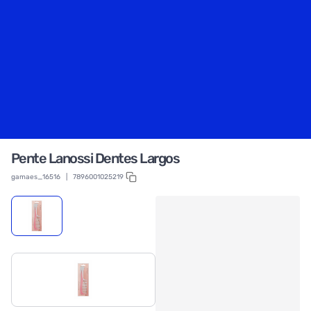
Pente Lanossi Dentes Largos
gamaes_16516
|
7896001025219