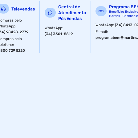
Central de
Programa BE
Televendas
Benefícios Exclusiv
Atendimento
Martins - Cashback
Pós Vendas
ompras pelo
WhatsApp
:
(34) 8413-0
WhatsApp
:
WhatsApp
:
E-mail
:
34) 98428-2779
(34) 3301-5819
programabem@martins.
ompras pelo
elefone
:
800 729 5220