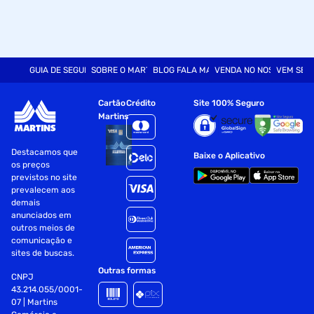
GUIA DE SEGURANÇA
SOBRE O MARTINS
BLOG FALA MART
VENDA NO NOSSO SITE
VEM SER
Cartão
Crédito
Site 100% Seguro
Martins
Destacamos que
Baixe o Aplicativo
os preços
previstos no site
prevalecem aos
demais
anunciados em
outros meios de
comunicação e
sites de buscas.
Outras formas
CNPJ
43.214.055/0001-
07 | Martins