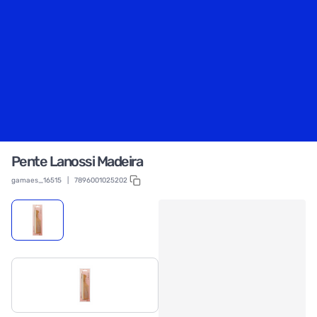
Pente Lanossi Madeira
gamaes_16515
|
7896001025202