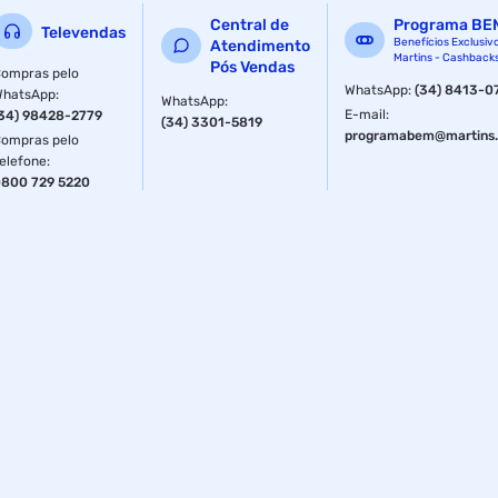
Central de
Programa BE
Televendas
Benefícios Exclusiv
Atendimento
Martins - Cashback
Pós Vendas
ompras pelo
WhatsApp
:
(34) 8413-0
WhatsApp
:
WhatsApp
:
E-mail
:
34) 98428-2779
(34) 3301-5819
programabem@martins.
ompras pelo
elefone
:
800 729 5220