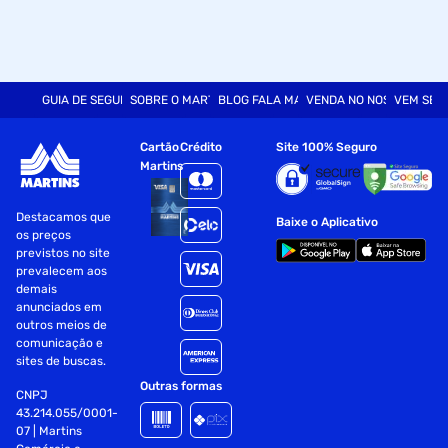
GUIA DE SEGURANÇA
SOBRE O MARTINS
BLOG FALA MART
VENDA NO NOSSO SITE
VEM SER
Cartão
Crédito
Site 100% Seguro
Martins
Destacamos que
Baixe o Aplicativo
os preços
previstos no site
prevalecem aos
demais
anunciados em
outros meios de
comunicação e
sites de buscas.
Outras formas
CNPJ
43.214.055/0001-
07 | Martins