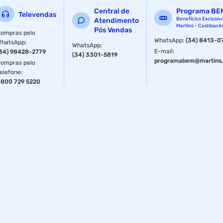
Central de
Programa BE
Televendas
Benefícios Exclusiv
Atendimento
Martins - Cashback
Pós Vendas
ompras pelo
WhatsApp
:
(34) 8413-0
WhatsApp
:
WhatsApp
:
E-mail
:
34) 98428-2779
(34) 3301-5819
programabem@martins.
ompras pelo
elefone
:
800 729 5220