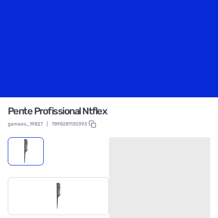
Pente Profissional Ntflex
gamaes_19827
|
7898281130393