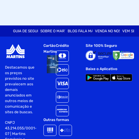
GUIA DE SEGURANÇA
SOBRE O MARTINS
BLOG FALA MART
VENDA NO NOSSO SITE
VEM SER
Cartão
Crédito
Site 100% Seguro
Martins
Destacamos que
Baixe o Aplicativo
os preços
previstos no site
prevalecem aos
demais
anunciados em
outros meios de
comunicação e
sites de buscas.
Outras formas
CNPJ
43.214.055/0001-
07 | Martins