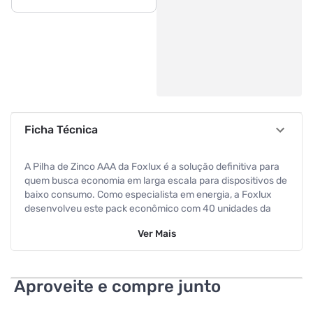
Ficha Técnica
A Pilha de Zinco AAA da Foxlux é a solução definitiva para
quem busca economia em larga escala para dispositivos de
baixo consumo. Como especialista em energia, a Foxlux
desenvolveu este pack econômico com 40 unidades da
Linha Geral para atender residências e escritórios que não
Ver
Mais
abrem mão da qualidade e segurança de uma marca
exaustivamente testada. Esta é a compra inteligente para
manter seus dispositivos sempre ativos com o melhor
custo-benefício do mercado
Aproveite e compre junto