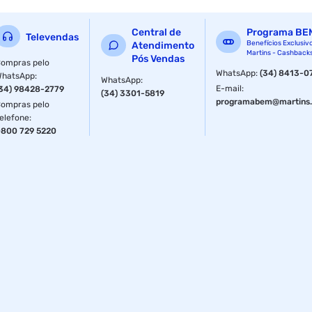
Central de
Programa BE
Televendas
Benefícios Exclusiv
Atendimento
Martins - Cashback
Pós Vendas
ompras pelo
WhatsApp
:
(34) 8413-0
WhatsApp
:
WhatsApp
:
E-mail
:
34) 98428-2779
(34) 3301-5819
programabem@martins.
ompras pelo
elefone
:
800 729 5220