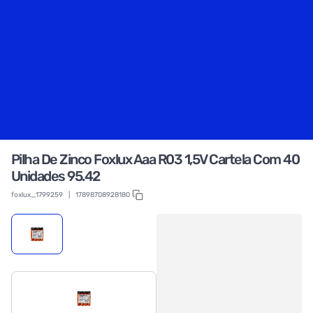
Pilha De Zinco Foxlux Aaa R03 1,5V Cartela Com 40
Unidades 95.42
foxlux_1799259
|
17898708928180