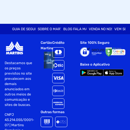
GUIA DE SEGURANÇA
SOBRE O MARTINS
BLOG FALA MART
VENDA NO NOSSO SITE
VEM SER
Cartão
Crédito
Site 100% Seguro
Martins
Destacamos que
Baixe o Aplicativo
os preços
previstos no site
prevalecem aos
demais
anunciados em
outros meios de
comunicação e
sites de buscas.
Outras formas
CNPJ
43.214.055/0001-
07 | Martins