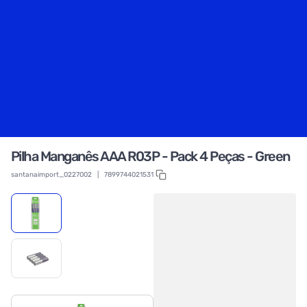
Pilha Manganês AAA R03P - Pack 4 Peças - Green
santanaimport_0227002
|
7899744021531