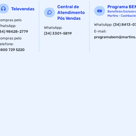
Central de
Programa BE
Televendas
Benefícios Exclusiv
Atendimento
Martins - Cashback
Pós Vendas
ompras pelo
WhatsApp
:
(34) 8413-0
WhatsApp
:
WhatsApp
:
E-mail
:
34) 98428-2779
(34) 3301-5819
programabem@martins.
ompras pelo
elefone
:
800 729 5220