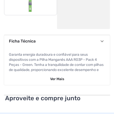
Ficha Técnica
Garanta energia duradoura e confiável para seus
dispositivos com a Pilha Manganês AAA R03P - Pack 4
Peças - Green. Tenha a tranquilidade de contar com pilhas
de qualidade, proporcionando excelente desempenho e
durabilidade. MARCA DO PRODUTO: GREEN TIPO DE
Ver
Mais
BATERIA: Manganês VOLTAGEM: 1,5V
Aproveite e compre junto