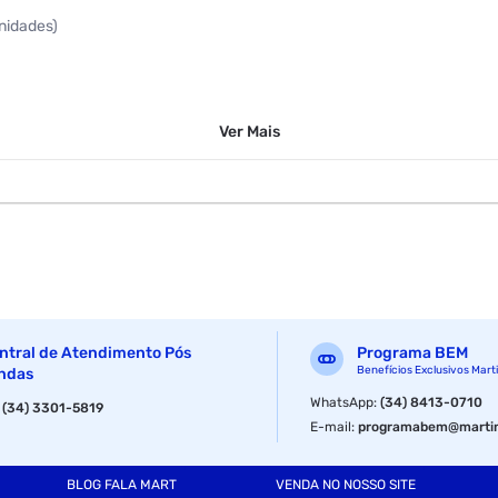
unidades)
Ver
Mais
ntral de Atendimento Pós
Programa BEM
Benefícios Exclusivos Mart
ndas
WhatsApp
:
(34) 8413-0710
:
(34) 3301-5819
E-mail
:
programabem@martin
BLOG FALA MART
VENDA NO NOSSO SITE