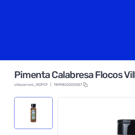
Pimenta Calabresa Flocos Vil
villacerroni_RDPCF
|
7899802200557