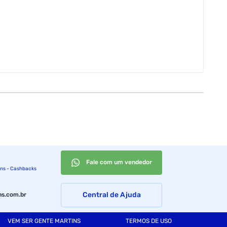
Fale com um vendedor
ins - Cashbacks
Central de Ajuda
s.com.br
VEM SER GENTE MARTINS
TERMOS DE USO