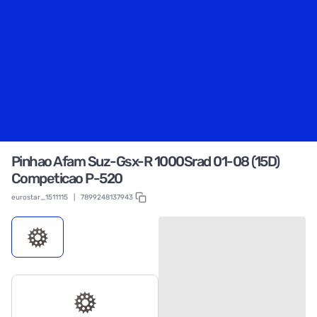
Pinhao Afam Suz-Gsx-R 1000Srad 01-08 (15D)
Competicao P-520
eurostar_1511115
|
7899248137943