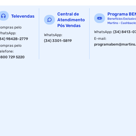
Central de
Programa BE
Televendas
Benefícios Exclusiv
Atendimento
Martins - Cashback
Pós Vendas
ompras pelo
WhatsApp
:
(34) 8413-0
WhatsApp
:
WhatsApp
:
E-mail
:
34) 98428-2779
(34) 3301-5819
programabem@martins.
ompras pelo
elefone
:
800 729 5220