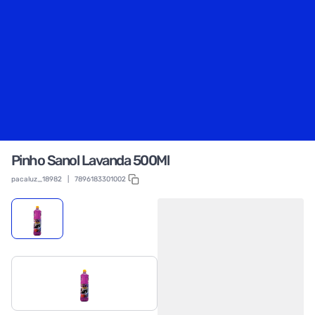
Pinho Sanol Lavanda 500Ml
pacaluz_18982
|
7896183301002