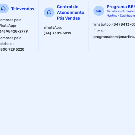
Central de
Programa BE
Televendas
Benefícios Exclusiv
Atendimento
Martins - Cashback
Pós Vendas
ompras pelo
WhatsApp
:
(34) 8413-0
WhatsApp
:
WhatsApp
:
E-mail
:
34) 98428-2779
(34) 3301-5819
programabem@martins.
ompras pelo
elefone
:
800 729 5220