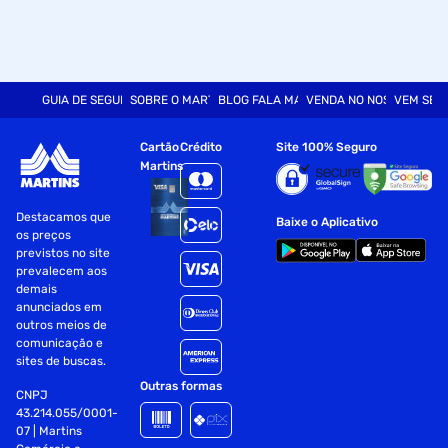
GUIA DE SEGURANÇA
SOBRE O MARTINS
BLOG FALA MART
VENDA NO NOSSO SITE
VEM SER
Cartão
Crédito
Site 100% Seguro
Martins
Destacamos que
Baixe o Aplicativo
os preços
previstos no site
prevalecem aos
demais
anunciados em
outros meios de
comunicação e
sites de buscas.
Outras formas
CNPJ
43.214.055/0001-
07 | Martins