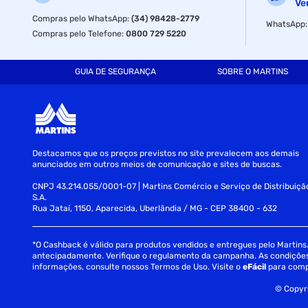
garantia com o fabricante : 03 anos
Ve
Compras pelo WhatsApp
:
(34) 98428-2779
WhatsApp
tipo de memoria : gddr6
Compras pelo Telefone
:
0800 729 5220
tamanho da memoria : 4gb
GUIA DE SEGURANÇA
SOBRE O MARTINS
interface : pci express 3.0
bits : 128
alimentacao minima da fonte : 300w
Destacamos que os preços previstos no site prevalecem aos demais
anunciados em outros meios de comunicação e sites de buscas.
CNPJ 43.214.055/0001-07 | Martins Comércio e Serviço de Distribuiçã
S.A.
Rua Jataí, 1150, Aparecida, Uberlândia / MG - CEP 38400 - 632
*O Cashback é válido para produtos vendidos e entregues pelo Martins. 
antecipadamente. Verifique o regulamento da campanha. As condições c
informações, consulte nossos Termos de Uso. Visite o
eFácil
para comp
© Copyri