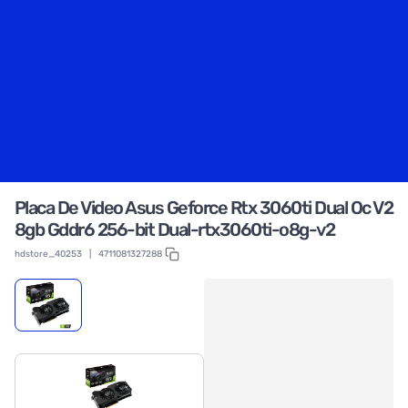
Placa De Video Asus Geforce Rtx 3060ti Dual Oc V2
8gb Gddr6 256-bit Dual-rtx3060ti-o8g-v2
hdstore_40253
|
4711081327288