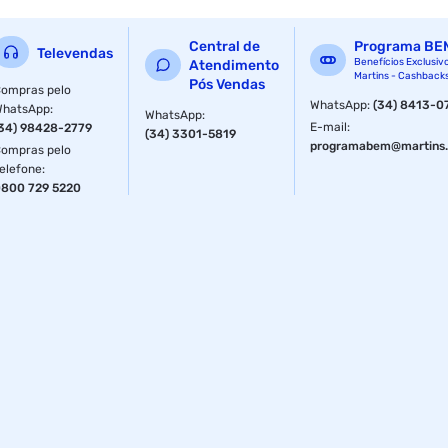
garantia com o fabricante : 03 anos
cuda cores : 4864
Central de
Programa BE
Televendas
Benefícios Exclusiv
Atendimento
Martins - Cashback
boost clock : 1740 mhz
Pós Vendas
ompras pelo
WhatsApp
:
(34) 8413-0
WhatsApp
:
WhatsApp
:
largura do barramento : 256
E-mail
:
34) 98428-2779
(34) 3301-5819
programabem@martins.
ompras pelo
clock de memoria : 14 gbps
elefone
:
800 729 5220
lhr : sim
dimensao da embalagem (a / p / l) : 52.0mm / 269.0mm /
136.0mm
ean : 4711081327288
ncm : 85423190
peso do produto com embalagem : 1.061kg
part number : dual-rtx3060ti-o8g-v2