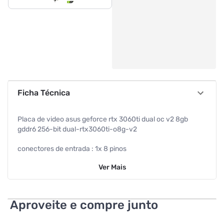
Ficha Técnica
Placa de video asus geforce rtx 3060ti dual oc v2 8gb
gddr6 256-bit dual-rtx3060ti-o8g-v2
conectores de entrada : 1x 8 pinos
Ver
Mais
interface : pci express 4.0
tamanho da memoria : 8gb
Aproveite e compre junto
tipo de memoria : gddr6